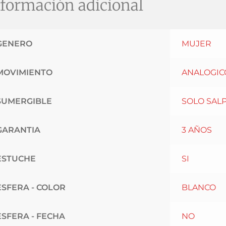
formación adicional
GENERO
MUJER
MOVIMIENTO
ANALOGIC
SUMERGIBLE
SOLO SAL
GARANTIA
3 AÑOS
ESTUCHE
SI
ESFERA - COLOR
BLANCO
ESFERA - FECHA
NO