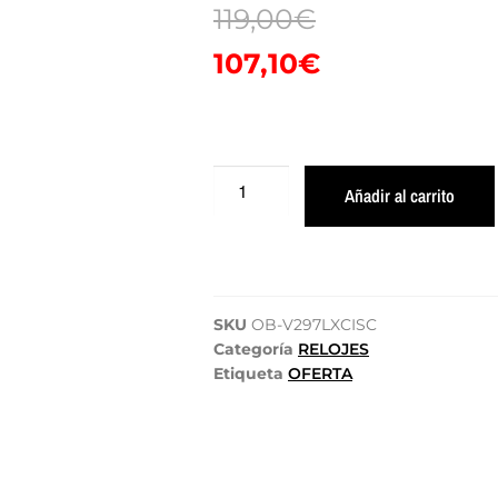
119,00
€
107,10
€
Añadir al carrito
SKU
OB-V297LXCISC
Categoría
RELOJES
Etiqueta
OFERTA