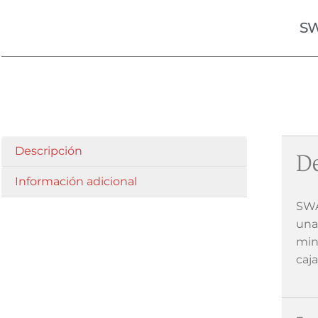
SW
Descripción
De
Información adicional
SWA
una 
min
caj