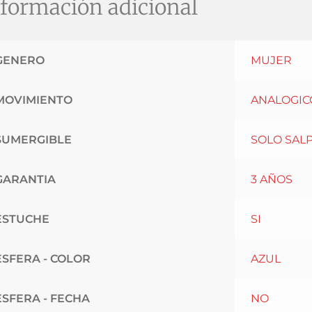
formación adicional
GENERO
MUJER
MOVIMIENTO
ANALOGIC
SUMERGIBLE
SOLO SAL
GARANTIA
3 AÑOS
ESTUCHE
SI
ESFERA - COLOR
AZUL
ESFERA - FECHA
NO