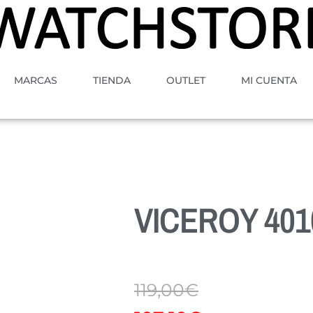
MARCAS
TIENDA
OUTLET
MI CUENTA
VICEROY 401
119,00
€