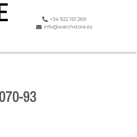
+34 922 151 269
info@watchstore.es
070-93