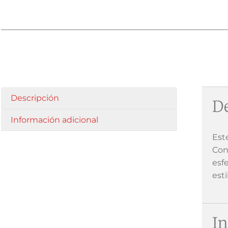
Descripción
De
Información adicional
Est
Con
esf
esti
In