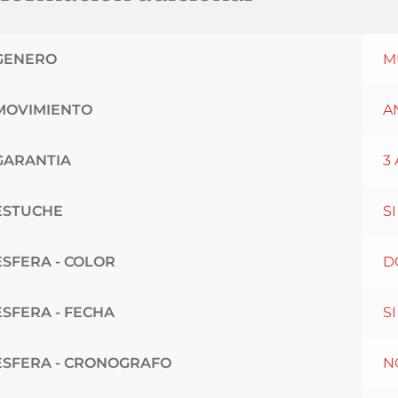
GENERO
M
MOVIMIENTO
A
GARANTIA
3
ESTUCHE
SI
ESFERA - COLOR
D
ESFERA - FECHA
SI
ESFERA - CRONOGRAFO
N