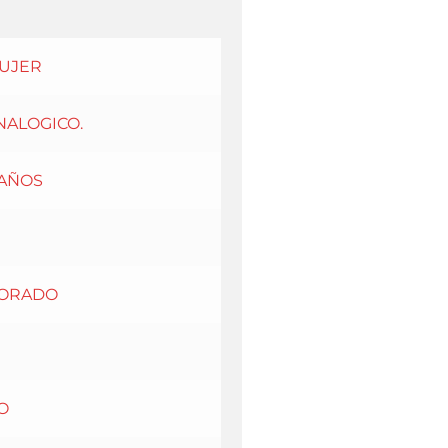
UJER
NALOGICO.
 AÑOS
ORADO
O