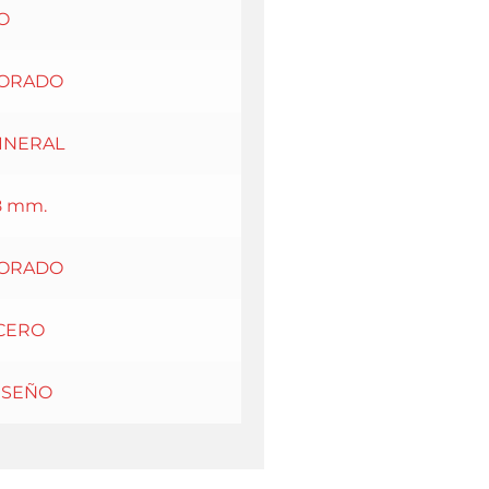
O
ORADO
INERAL
8 mm.
ORADO
CERO
ISEÑO