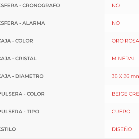
ESFERA - CRONOGRAFO
NO
ESFERA - ALARMA
NO
CAJA - COLOR
ORO ROSA
CAJA - CRISTAL
MINERAL
CAJA - DIAMETRO
38 X 26 m
PULSERA - COLOR
BEIGE CR
PULSERA - TIPO
CUERO
ESTILO
DISEÑO