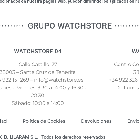
ionados en nuestra página web, pueden diferir de los aplicados en nu
GRUPO WATCHSTORE
WATCHSTORE 04
W
Calle Castillo, 77
Centro Com
38003 – Santa Cruz de Tenerife
38
 922 151 269 – info@watchstore.es
+34 922 326
nes a Viernes: 9:30 a 14:00 y 16:30 a
De Lunes 
20:30
Sábado: 10:00 a 14:00
idad
Política de Cookies
Devoluciones
Envi
6 B. LILARAM S.L. -Todos los derechos reservados