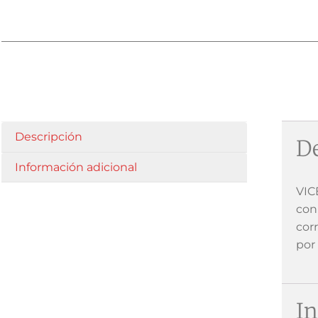
Descripción
De
Información adicional
VIC
con
cor
por 
In