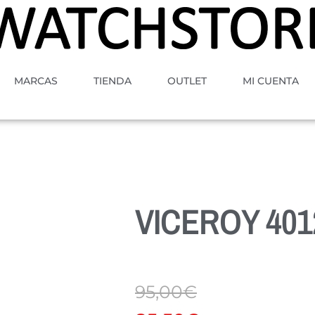
MARCAS
TIENDA
OUTLET
MI CUENTA
VICEROY 401
95,00
€