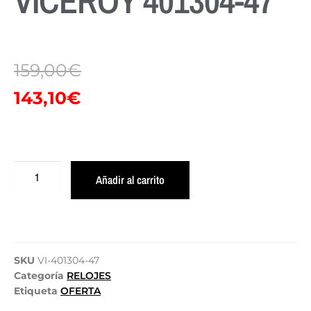
VICEROY 401304-47
159,00
€
143,10
€
Añadir al carrito
SKU
VI-401304-47
Categoría
RELOJES
Etiqueta
OFERTA