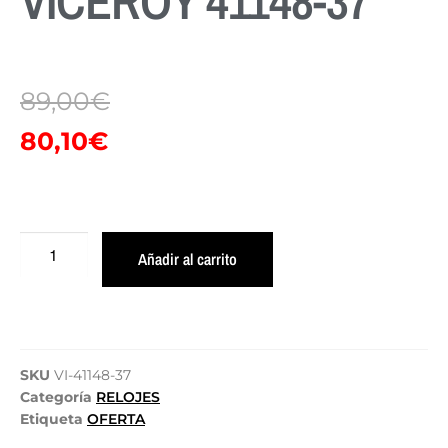
VICEROY 41148-37
89,00
€
80,10
€
Añadir al carrito
SKU
VI-41148-37
Categoría
RELOJES
Etiqueta
OFERTA