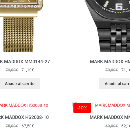
K MADDOX MM0144-27
MARK MADDOX HM
79,00
€
71,10
€
79,00
€
71,1
Añadir al carrito
Añadir al carr
-10%
K MADDOX HS2008-10
MARK MADDOX MM
75,00
€
67,50
€
69,00
€
62,1