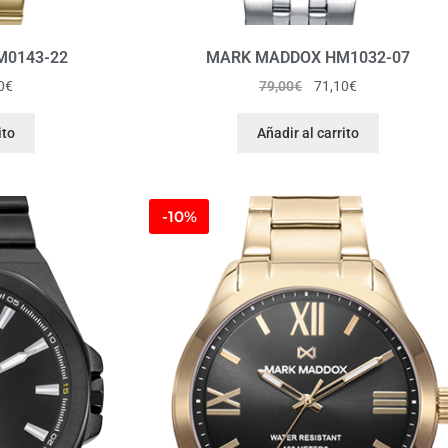
0143-22
MARK MADDOX HM1032-07
0
€
79,00
€
71,10
€
ito
Añadir al carrito
-10%