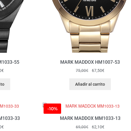
1033-55
MARK MADDOX HM1007-53
0
€
75,00
€
67,50
€
ito
Añadir al carrito
-10%
1033-33
MARK MADDOX MM1033-13
0
€
69,00
€
62,10
€