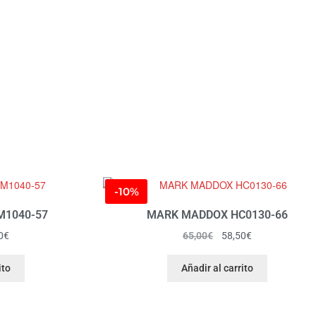
-10%
1040-57
MARK MADDOX HC0130-66
0
€
65,00
€
58,50
€
ito
Añadir al carrito