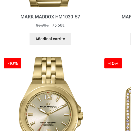
MARK MADDOX HM1030-57
MAR
85,00
€
76,50
€
Añadir al carrito
-10%
-10%