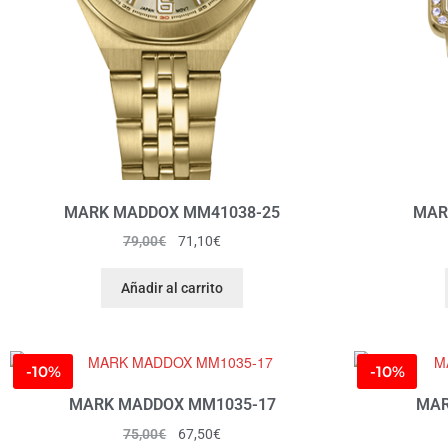
MARK MADDOX MM41038-25
MAR
79,00
€
71,10
€
Añadir al carrito
-10%
-10%
MARK MADDOX MM1035-17
MAR
75,00
€
67,50
€