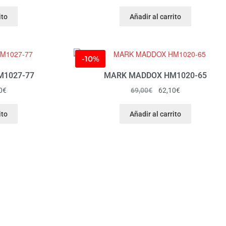
ito
Añadir al carrito
-10%
1027-77
MARK MADDOX HM1020-65
0
€
69,00
€
62,10
€
ito
Añadir al carrito