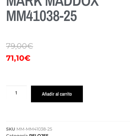
MARK MADDOX
MM41038-25
79,00
€
71,10
€
Añadir al carrito
SKU
MM-MM41038-25
Categoría
RELOJES